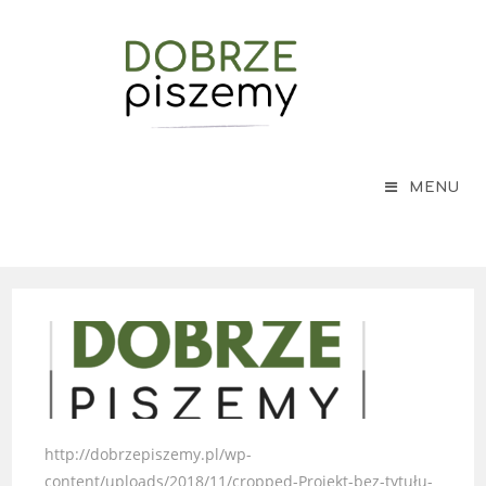
MENU
http://dobrzepiszemy.pl/wp-
content/uploads/2018/11/cropped-Projekt-bez-tytułu-